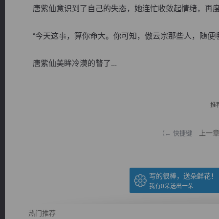
唐紫仙意识到了自己的失态，她连忙收敛起情绪，再度
“今天这事，算你命大。你可知，傲云宗那些人，随便哪
唐紫仙美眸冷漠的瞥了...
逐浪小说
推
上一
（← 快捷键
写的很棒，送朵鲜花！
我有
0
朵送出一朵
热门推荐