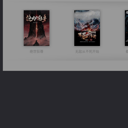
绝世狂尊
无敌从不死开始
一术镇天
维和先锋