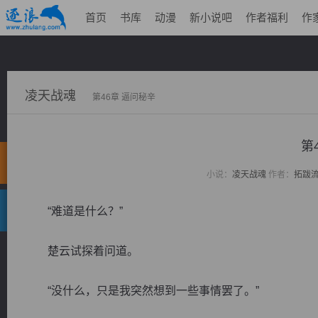
首页
书库
动漫
新小说吧
作者福利
作
凌天战魂
第46章 逼问秘辛
第
小说：
凌天战魂
作者：
拓跋
“难道是什么？”
楚云试探着问道。
“没什么，只是我突然想到一些事情罢了。”