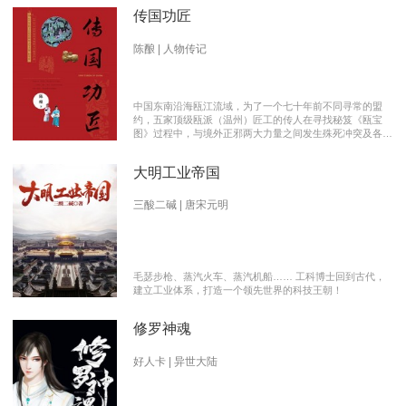
传国功匠
陈酿 | 人物传记
中国东南沿海瓯江流域，为了一个七十年前不同寻常的盟
约，五家顶级瓯派（温州）匠工的传人在寻找秘笈《瓯宝
图》过程中，与境外正邪两大力量之间发生殊死冲突及各派
瓯越匠人之间颇有历史渊源的爱恨情仇的传奇。 【向新中
国成立70周年献礼参赛作品】本书荣获2019优秀网络文学
大明工业帝国
推介、2019扬子江原创网络文学大赛特别奖 【主要故事线
索】： 1、中国瓯匠与上世纪来到中国的传教士订立了70年
护宝盟约。 2、瓯匠传人为寻找《瓯宝图》以及“瓯宝”，与
三酸二碱 | 唐宋元明
境外邪恶势力的生死夺宝。 3、瓯匠传人之间的几代人爱恨
情仇以及与境外善恶两大力量的历史恩怨纠缠。
毛瑟步枪、蒸汽火车、蒸汽机船…… 工科博士回到古代，
建立工业体系，打造一个领先世界的科技王朝！
修罗神魂
好人卡 | 异世大陆