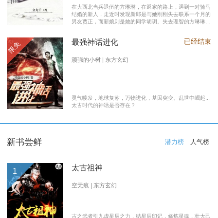
在大西北当兵退伍的方琳琳，在返家的路上，遇到一对骑马
结婚的新人，走近时发现新郎是与她刚刚失去联系一个月的
男友贾正，而新娘则是她的同学胡玥。失去理智的方琳琳，
大闹接亲现场。 涉世未深的妹妹方淑淑与网友约会，险遭
伤害，做芝麻油坊生意的父亲遭遇车祸之灾。年事已高的母
已经结束
最强神话进化
限免
亲，心脏病发作，住进了医院。方琳琳最后决心到大城市发
展。 在灯红酒绿的都市中，毫无一技之长的方琳琳，遭遇
着谋生的艰辛，是无数曾经脱下军装回到社会的退伍军人遭
顽强的小树 | 东方玄幻
遇的缩影之一。方琳琳开过大货车、当过女保安、当过私人
司机，又做过服装厂的女工。 最终方琳琳放弃了在大城市
的发展，回农村继承了父亲的芝麻油坊的生意………
灵气喷发，地球复苏，万物进化，基因突变。乱世中崛起...
太古时代的神话是否存在？
新书尝鲜
潜力榜
人气榜
太古祖神
1
空无痕 | 东方玄幻
古之武者引九虚星辰之力，结星辰印记，修炼星魂，壮大己