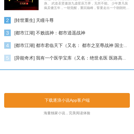
身。 武道圣贤遨游九虚星辰万界，无所不能。 少年萧凡装
疯卖傻五年，一朝觉醒，重回巅峰，誓要走出一个朗朗乾
坤……
2
[转世重生] 天瞳斗尊
3
[都市江湖] 不败战神：都市逍遥战神
4
[都市江湖] 都市君临天下（又名： 都市之至尊战神 国士无双 ）
5
[异能奇术] 我有一个医学宝库（又名：绝世名医 医路高升）
逐浪小说_逐浪网
下载逐浪小说App客户端
海量独家小说，完美阅读体验