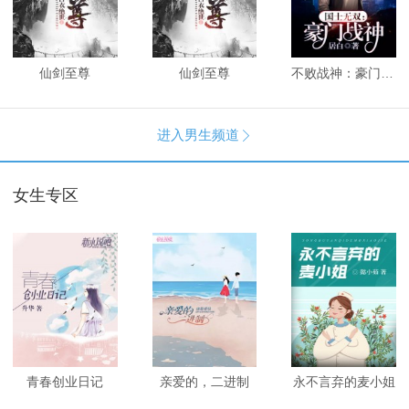
仙剑至尊
仙剑至尊
不败战神：豪门战神
进入男生频道

女生专区
青春创业日记
亲爱的，二进制
永不言弃的麦小姐