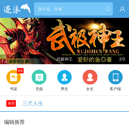


武极神王
2/3
更新
书架
充值
男生
女生
客户端
三尺人生
推荐
编辑推荐