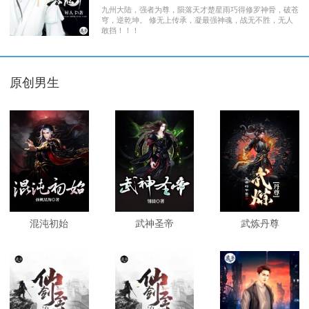
九州大陆，强者为尊，陨落天才楚星雨巧得修罗神骨，破苍
穹，逆乾坤。 修无上传承，凝最强神魂，战无不胜，无人
敢挡！！！
原创男生
混沌初始
武神圣帝
武炼丹尊