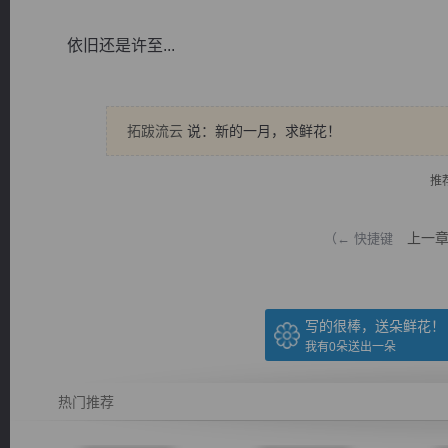
依旧还是许至...
拓跋流云
说：新的一月，求鲜花！
逐浪小说
推
上一
（← 快捷键
写的很棒，送朵鲜花！
我有
0
朵送出一朵
热门推荐