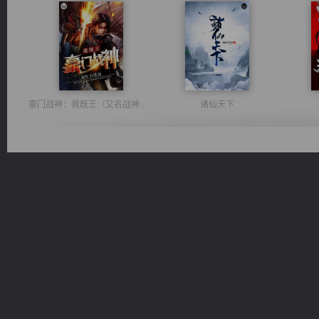
豪门战神：我既王（又名战神归来不败神婿修罗战神）
诸仙天下
都市之至尊君侯
桃运无双：我的极品老婆