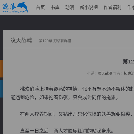
首页
书库
动漫
新小说吧
作者福利
作
凌天战魂
第129章 刀意斩群怪
第1
小说：
凌天战魂
作者：
拓跋
桃欢俏脸上挂着疑惑的神情，似乎有想不通不罢休的趋
能遇到危险，如果拖着伤躯，只会成为同伴的拖累。
在两人疗养期间，又钻出几只化气境的妖兽想要偷袭，
直至一日之后，两人才脸庞红润的站起身来。