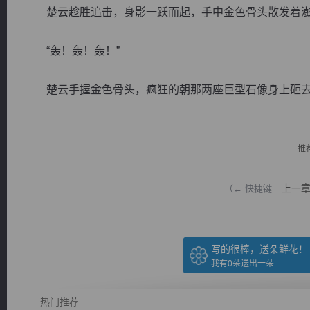
楚云趁胜追击，身影一跃而起，手中金色骨头散发着澎
“轰！轰！轰！”
楚云手握金色骨头，疯狂的朝那两座巨型石像身上砸去，
逐浪小说
推
上一
（← 快捷键
写的很棒，送朵鲜花！
我有
0
朵送出一朵
热门推荐