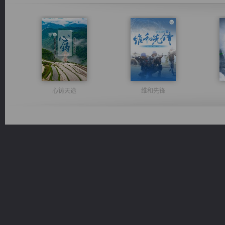
心铸天途
维和先锋
桃运无双：我的极品老婆
激荡人生