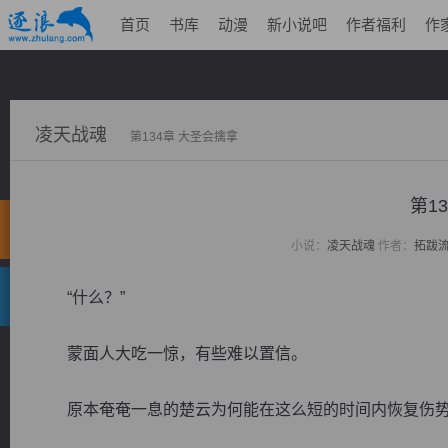
首页
书库
动漫
新小说吧
作者福利
作
凌天战魂
第134章 大圣会擒拿
第1
小说：
凌天战魂
作者：
拓跋
“什么？”
蒙面人大吃一惊，有些难以置信。
原本奄奄一息的楚云为何能在这么短的时间内恢复伤势