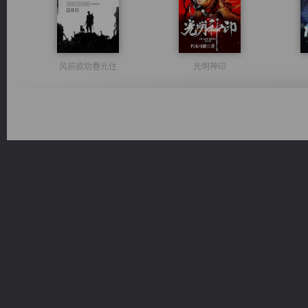
风前欲劝春光住
光明神印
绝世狂尊
都市之至尊君侯