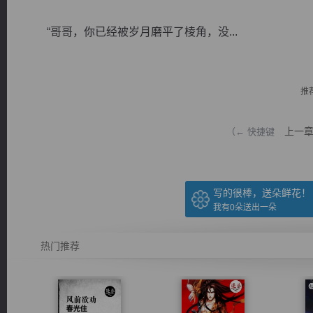
“哥哥，你已经被岁月磨平了棱角，没...
推
逐浪小说
上一
（← 快捷键
写的很棒，送朵鲜花！
我有
0
朵送出一朵
热门推荐