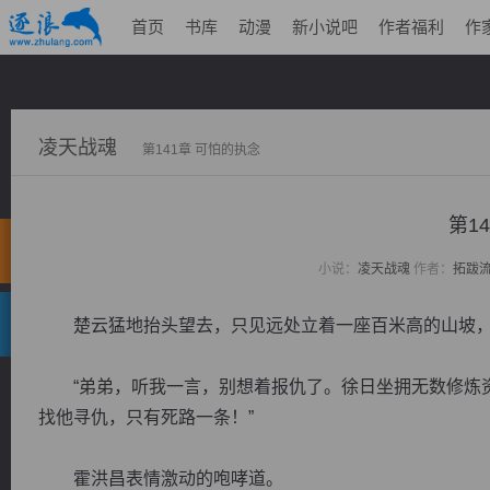
首页
书库
动漫
新小说吧
作者福利
作
凌天战魂
第141章 可怕的执念
第1
小说：
凌天战魂
作者：
拓跋
楚云猛地抬头望去，只见远处立着一座百米高的山坡，
“弟弟，听我一言，别想着报仇了。徐日坐拥无数修炼资
找他寻仇，只有死路一条！”
霍洪昌表情激动的咆哮道。