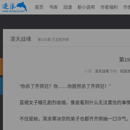
首页
书库
动漫
新小说吧
作者福利
作
凌天战魂
第155章 万龙惊天斩
第1
小说：
凌天战魂
作者：
拓跋
“你杀了齐师兄？你……你居然杀了齐师兄！”
蓝裙女子瞳孔剧烈收缩，像是看到什么无法置信的事情
不仅是她，其余寒冰宗的弟子也都齐齐倒抽一口冷气，