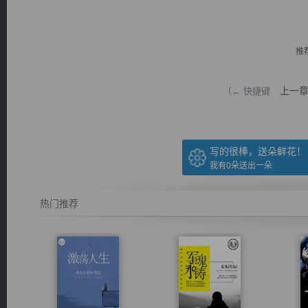
推
上一
（← 快捷键
逐浪小说
写的很棒，送朵鲜花！
我有
0
朵送出一朵
热门推荐