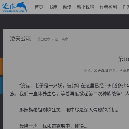
首页
书库
动漫
新小说吧
作者福利
作
凌天战魂
第182章 只差一点啊
第1
小说：
凌天战魂
作者：
拓跋
“没错，老子是一只妖，被封印在这里已经不知道多少年
族，我们一直休养生息，等着再度掀起第二次种族战争！人
那妖族老祖咧嘴狂笑，眼中尽是深入骨髓的杀机。
轰隆一声，犹如雷霆劈中，使得...