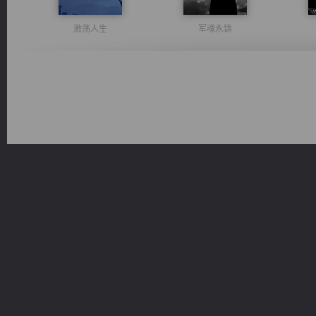
激荡人生
军魂永铸
豪门战神：我既王（又名战神归来不败神婿修罗战神）
绝世狂尊
维和先锋
诸仙天下