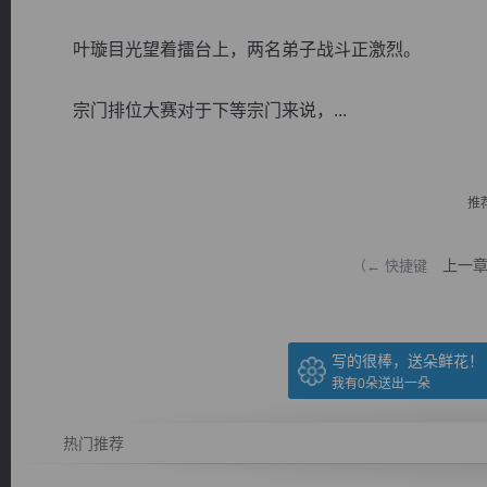
叶璇目光望着擂台上，两名弟子战斗正激烈。
宗门排位大赛对于下等宗门来说，...
逐浪小说
推
上一
（← 快捷键
写的很棒，送朵鲜花！
我有
0
朵送出一朵
热门推荐