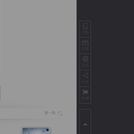
书签
打赏
送花
分享
背
字
宽
滚
举报
换一换