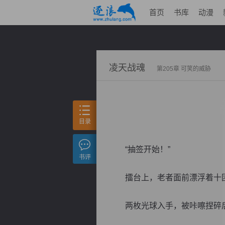
首页
书库
动漫
凌天战魂
第205章 可笑的威胁
目录
“抽签开始！”
书评
擂台上，老者面前漂浮着十团
两枚光球入手，被咔嚓捏碎后