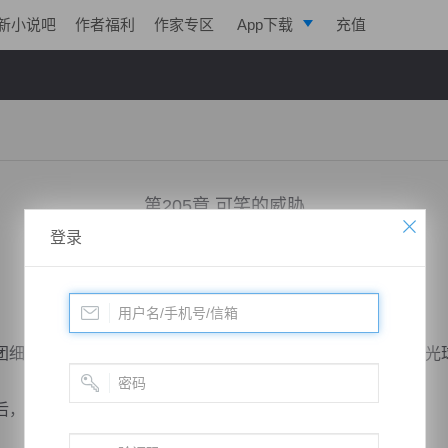
新小说吧
作者福利
作家专区
App下载
充值
逐浪小说
写作助手
第205章 可笑的威胁
登录
小说：
凌天战魂
作者：
拓跋流云
更新时间：2017-09-04 23:10 字数：3031
细微的光球，他面无表情的说了一句后，随后伸手抓出两个光
，两个宗门的名字漂浮而起。