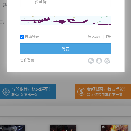
，故作镇定的说道：“天道宗，对阵傲世宗！”
反正对她而言，对手是谁都...
自动登录
忘记密码
|
注册
推荐在手机上阅读本书
登录
合作登录
上一章
回目录
下一章
（← 快捷键
快捷键→）
写的很棒，送朵鲜花！
看的很爽，我要点赞！
我有
0
朵送出一朵
赞20逐浪币再看下一章