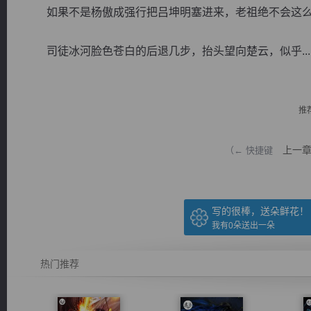
如果不是杨傲成强行把吕坤明塞进来，老祖绝不会这么
司徒冰河脸色苍白的后退几步，抬头望向楚云，似乎...
逐浪小说
推
上一
（← 快捷键
写的很棒，送朵鲜花！
我有
0
朵送出一朵
热门推荐