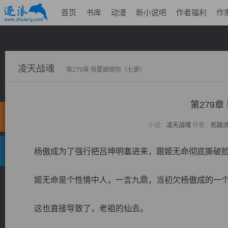
首页
书库
动漫
新小说吧
作者福利
作
凌天战魂
第279章 我要跟随你（七更）
第279
小说：
凌天战魂
作者：
拓跋
杨傲成为了强行把吕坤明塞进来，跟姬无命彻底撕破
姬无命是个性情中人，一言九鼎，当初欠杨傲成的一个
这也直接导致了，老祖的仙去。