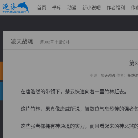
首页
书库
动漫
新小说吧
作者福利
作
凌天战魂
第302章 十里竹林
第3
小说：
凌天战魂
作者：
拓跋
在唐浩然的带领下，楚云快速向着十里竹林赶去。
这片竹林，果真像唐威所说，被数位气息恐怖的强者包
这些强者都拥有神通境的实力，而且看起来凶神恶煞的