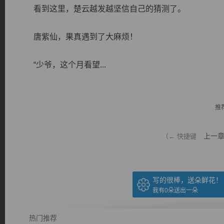
看到这里，楚云越发越坚信自己的猜测了。
唐紫仙，果真遇到了大麻烦！
“少爷，这个月看望...
逐浪小说
推
上一
（← 快捷键
写的很棒，送朵鲜花！
我有
0
朵送出一朵
热门推荐