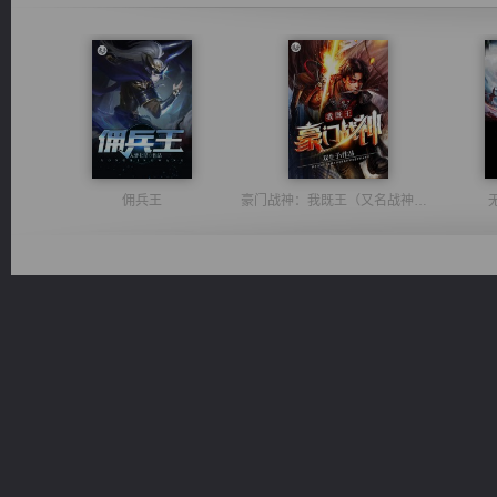
佣兵王
豪门战神：我既王（又名战神归来不败神婿修罗战神）
光明神印
激荡人生