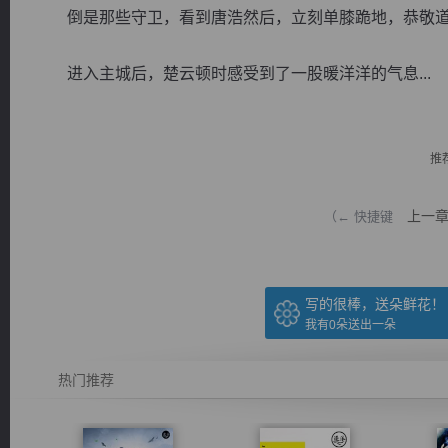
倒是那些守卫，看到唐浩然后，立刻单膝跪地，恭敬道：
进入主城后，楚云顿时感受到了一股暖洋洋的气息...
逐浪小说
推
上一
（← 快捷键
写的很棒，送朵鲜花！
我有
0
朵送出一朵
热门推荐