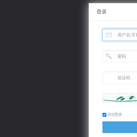
登录
自动登录