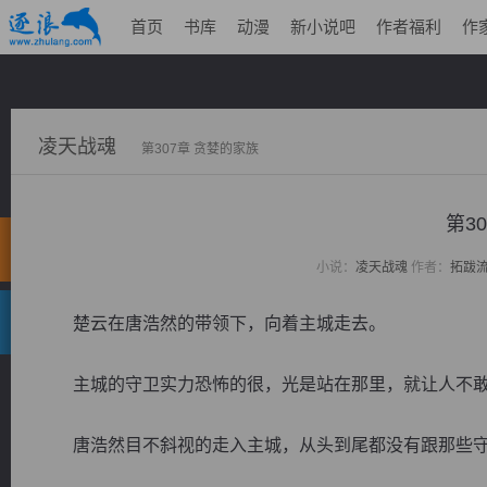
首页
书库
动漫
新小说吧
作者福利
作
凌天战魂
第307章 贪婪的家族
第3
小说：
凌天战魂
作者：
拓跋
楚云在唐浩然的带领下，向着主城走去。
主城的守卫实力恐怖的很，光是站在那里，就让人不敢
唐浩然目不斜视的走入主城，从头到尾都没有跟那些守