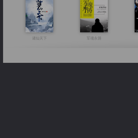
诸仙天下
军魂永铸
心铸天途
桃运无双：我的极品老婆