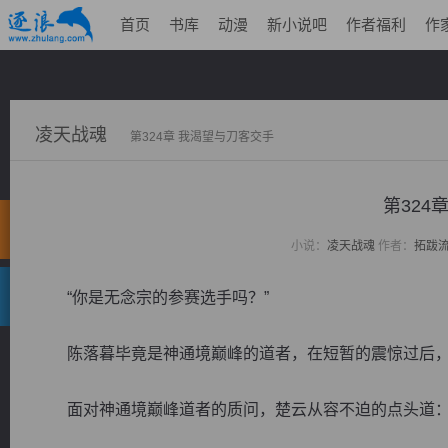
首页
书库
动漫
新小说吧
作者福利
作
凌天战魂
第324章 我渴望与刀客交手
第324
小说：
凌天战魂
作者：
拓跋
“你是无念宗的参赛选手吗？”
陈落暮毕竟是神通境巅峰的道者，在短暂的震惊过后，
面对神通境巅峰道者的质问，楚云从容不迫的点头道：“