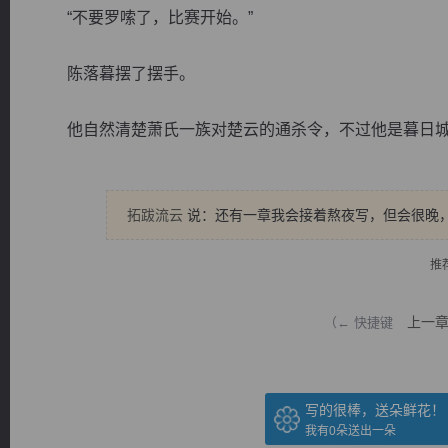
“不要罗嗦了，比赛开始。”
陈落暮摆了摆手。
他自然清楚萧氏一族对楚云的通杀令，不过他是暮日城的城
逐浪小说
拓跋流云
说：还有一章我会接着熬夜写，但会很晚
推
上一
（← 快捷键
写的很棒，送朵鲜花！
我有
0
朵送出一朵