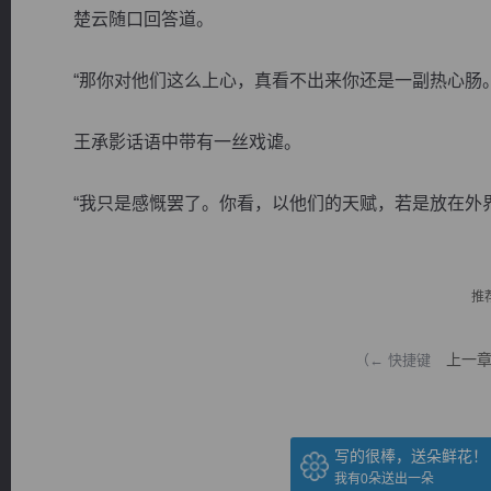
楚云随口回答道。
“那你对他们这么上心，真看不出来你还是一副热心肠。
王承影话语中带有一丝戏谑。
逐浪小说
“我只是感慨罢了。你看，以他们的天赋，若是放在外界，
推
上一
（← 快捷键
写的很棒，送朵鲜花！
我有
0
朵送出一朵