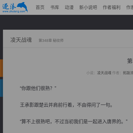
首页
书库
动漫
新小说吧
作者福利
作
凌天战魂
第348章 秘纹师
第
小说：
凌天战魂
作者：
拓跋
“你跟他们很熟？”
王承影跟楚云并肩前行着，不由得问了一句。
“算不上很熟吧，不过当初我们是一起进入唐界的。”