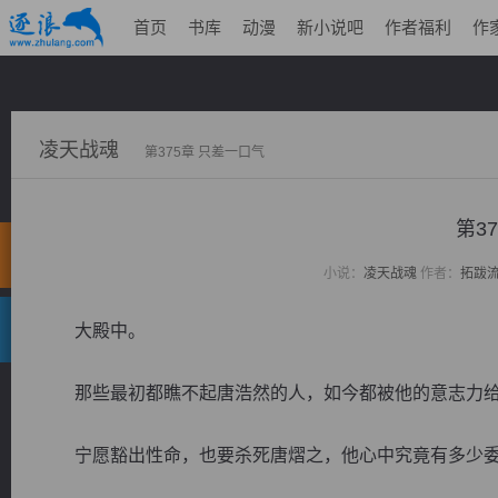
首页
书库
动漫
新小说吧
作者福利
作
凌天战魂
第375章 只差一口气
第3
小说：
凌天战魂
作者：
拓跋
大殿中。
那些最初都瞧不起唐浩然的人，如今都被他的意志力给
宁愿豁出性命，也要杀死唐熠之，他心中究竟有多少