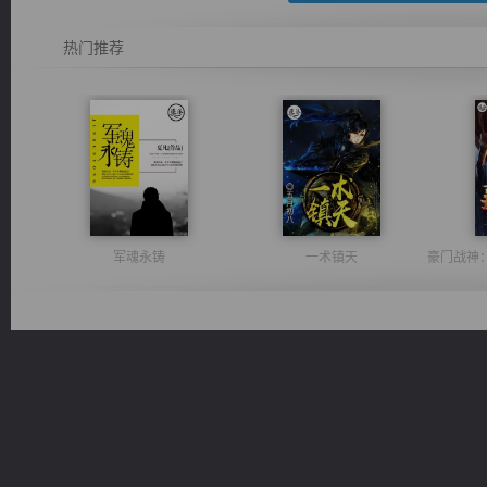
热门推荐
军魂永铸
一术镇天
佣兵王
绝世狂尊