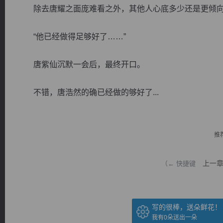
除去唐耀之面庞难看之外，其他人心底多少还是更倾向
“他已经做得足够好了……”
唐紫仙沉默一会后，最终开口。
逐浪小说
不错，唐浩然的确已经做的够好了...
推
上一
（← 快捷键
写的很棒，送朵鲜花！
我有
0
朵送出一朵