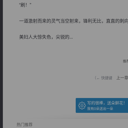
“刷！”
一道激射而来的灵气当空射来，锋利无比，直直的刺向
美妇人大惊失色，尖锐的...
逐浪小说
推
上一
（← 快捷键
写的很棒，送朵鲜花！
我有
0
朵送出一朵
热门推荐