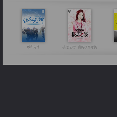
维和先锋
桃运无双：我的极品老婆
都市之至尊君侯
风前欲劝春光住