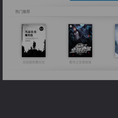
热门推荐
风前欲劝春光住
都市之至尊君侯
豪门战神：我既王（又名战神归来不败神婿修罗战神）
军魂永铸