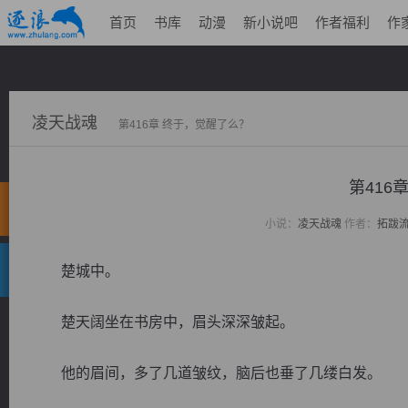
首页
书库
动漫
新小说吧
作者福利
作
凌天战魂
第416章 终于，觉醒了么？
第416
小说：
凌天战魂
作者：
拓跋
楚城中。
楚天阔坐在书房中，眉头深深皱起。
他的眉间，多了几道皱纹，脑后也垂了几缕白发。