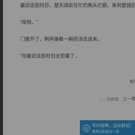
最近这些时日，楚天阔实在忙的焦头烂额，来到楚城后
“吱呀。”
门推开了，荆冉端着一碗药汤走进来。
逐浪小说
“你最近这些时日太劳累了...
推
上一
（← 快捷键
写的很棒，送朵鲜花！
我有
0
朵送出一朵