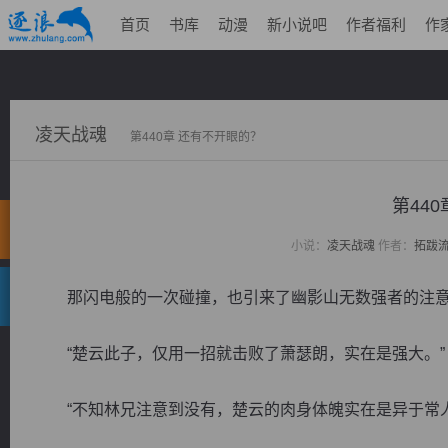
首页
书库
动漫
新小说吧
作者福利
作
凌天战魂
第440章 还有不开眼的？
第44
小说：
凌天战魂
作者：
拓跋
那闪电般的一次碰撞，也引来了幽影山无数强者的注
“楚云此子，仅用一招就击败了萧瑟朗，实在是强大。”
“不知林兄注意到没有，楚云的肉身体魄实在是异于常人