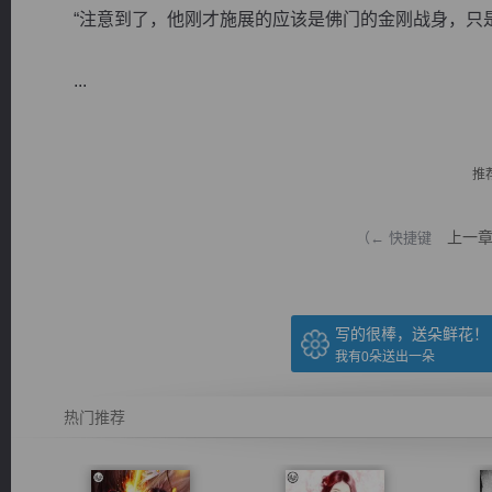
“注意到了，他刚才施展的应该是佛门的金刚战身，只是
...
逐浪小说
推
上一
（← 快捷键
写的很棒，送朵鲜花！
我有
0
朵送出一朵
热门推荐