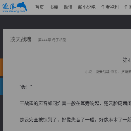
首页
书库
动漫
新小说吧
作者福利
作
凌天战魂
第444章 母子相见
第4
小说：
凌天战魂
作者：
拓跋
“轰！”
王战霆的声音如同炸雷一般在耳旁响起，楚云脸庞瞬间
楚云完全被惊到了，好像失音了一般，好像麻木了一般