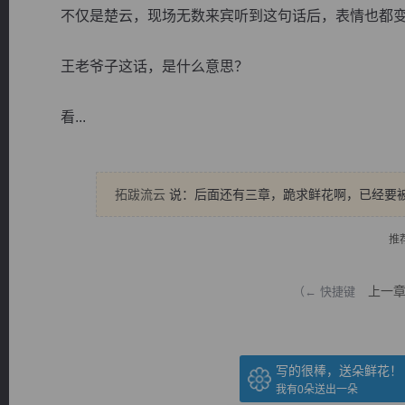
不仅是楚云，现场无数来宾听到这句话后，表情也都变
王老爷子这话，是什么意思？
看...
逐浪小说
拓跋流云
说：后面还有三章，跪求鲜花啊，已经要
推
上一
（← 快捷键
写的很棒，送朵鲜花！
我有
0
朵送出一朵