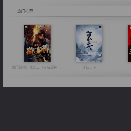
热门推荐
豪门战神：我既王（又名战神归来不败神婿修罗战神）
诸仙天下
太古神煌
绝世狂尊