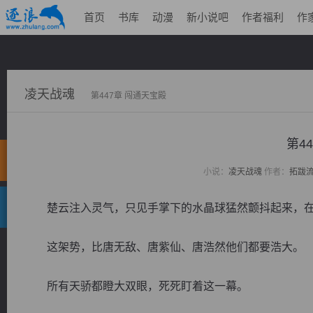
首页
书库
动漫
新小说吧
作者福利
作
凌天战魂
第447章 闯通天宝殿
第4
小说：
凌天战魂
作者：
拓跋
楚云注入灵气，只见手掌下的水晶球猛然颤抖起来，在
这架势，比唐无敌、唐紫仙、唐浩然他们都要浩大。
所有天骄都瞪大双眼，死死盯着这一幕。