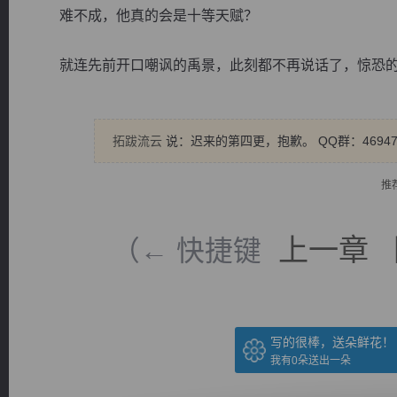
难不成，他真的会是十等天赋？
就连先前开口嘲讽的禹景，此刻都不再说话了，惊恐的张
逐浪小说
拓跋流云
说：迟来的第四更，抱歉。 QQ群：4694
推
上一章
（← 快捷键
写的很棒，送朵鲜花！
我有
0
朵送出一朵