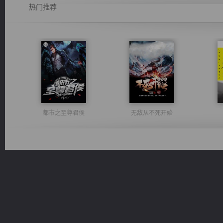
热门推荐
都市之至尊君侯
无敌从不死开始
豪门战神：我既王（又名战神归来不败神婿修罗战神）
绝世狂尊