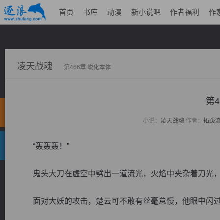
首页
书库
动漫
新小说吧
作者福利
作
凌天战魂
第466章 蜕化本体
第4
小说：
凌天战魂
作者：
拓跋
“轰轰轰！”
鬼头大刀在虚空中劈出一道流光，火焰中夹杂着刀光，
面对大妖的攻击，楚云可不敢有丝毫怠慢，他眼中闪过