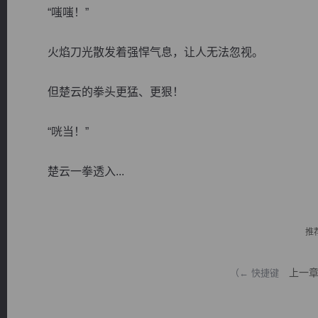
“嗤嗤！”
火焰刀光散发着强悍气息，让人无法忽视。
但楚云的拳头更猛、更狠！
逐浪小说
“咣当！”
楚云一拳透入...
推
上一
（← 快捷键