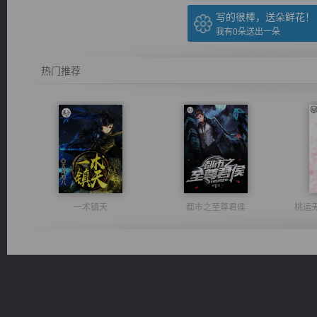
写的很棒，送朵鲜花！
我有
0
朵送出一朵
热门推荐
一术镇天
都市之至尊君侯
桃运