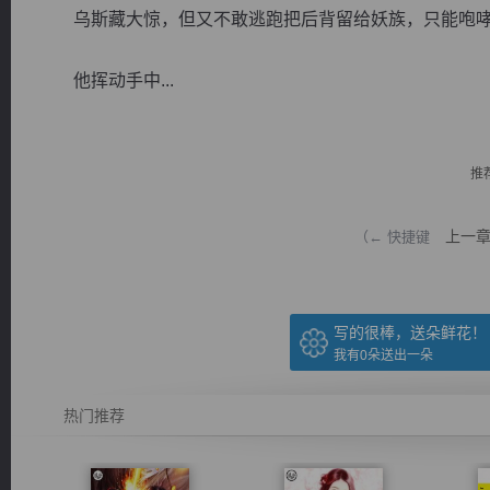
乌斯藏大惊，但又不敢逃跑把后背留给妖族，只能咆哮一
他挥动手中...
逐浪小说
推
上一
（← 快捷键
写的很棒，送朵鲜花！
我有
0
朵送出一朵
热门推荐