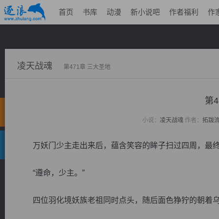
首页
书库
动漫
新小说吧
作者福利
作
凌天战魂
第471章 三大圣地
第4
小说：
凌天战魂
作者：
拓跋
万妖门少主走出来后，蕴含笑容的眸子扫过四周，最终落
“遵命，少主。”
四位羽化境妖族老祖同时点头，随后面色狰狞的朝着乌