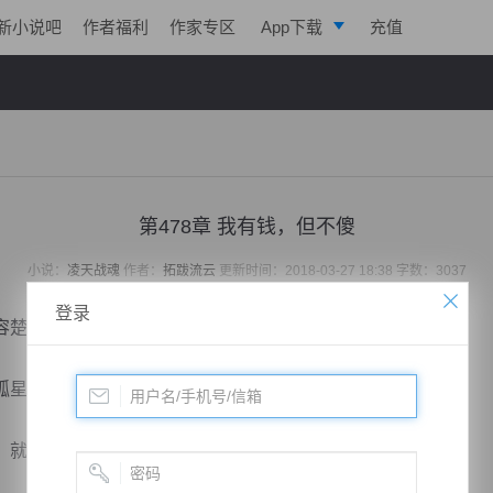
新小说吧
作者福利
作家专区
App下载
充值
逐浪小说
写作助手
第478章 我有钱，但不傻
小说：
凌天战魂
作者：
拓跋流云
更新时间：2018-03-27 18:38 字数：3037
登录
容楚云了。
星一定会以为他在装b。
就是实实在在正儿八经的了。