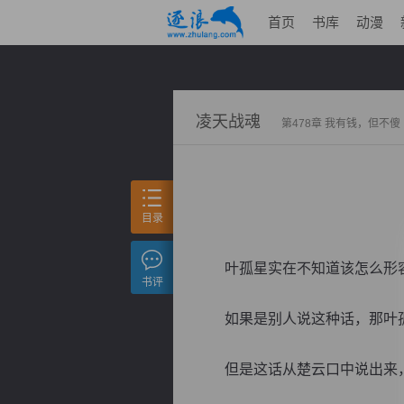
首页
书库
动漫
凌天战魂
第478章 我有钱，但不傻
目录
叶孤星实在不知道该怎么形
书评
如果是别人说这种话，那叶孤
但是这话从楚云口中说出来，