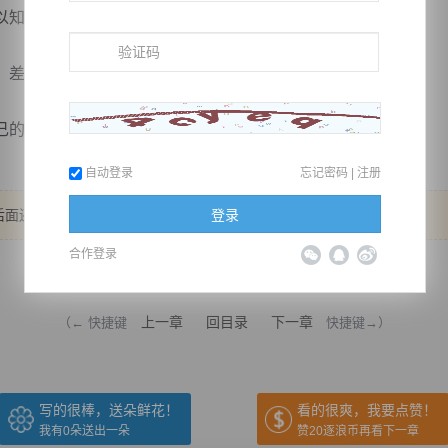
知道这不是玩笑。
差距太大，自己无论怎么接都不太好。
尴...
自动登录
忘记密码
|
注册
登录
后面还会有三章！
合作登录
推荐在手机上阅读本书
上一章
回目录
下一章
（← 快捷键
快捷键→）
写的很棒，送朵鲜花！
看的很爽，我要点赞！
我有
0
朵送出一朵
赞20逐浪币再看下一章