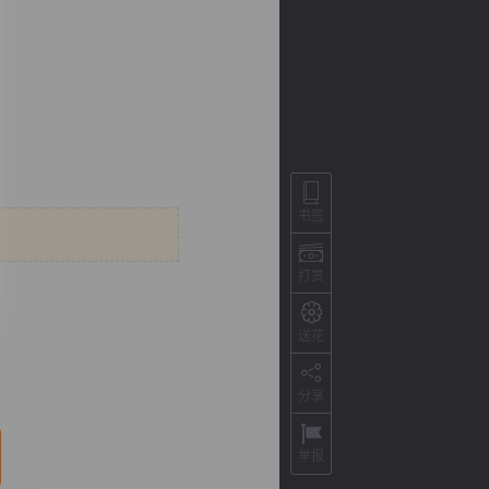
书签
打赏
背
字
宽
滚
送花
分享
举报