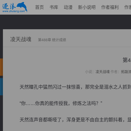
首页
书库
动漫
新小说吧
作者福利
作
凌天战魂
第488章 统计成绩
第4
小说：
凌天战魂
作者：
拓跋
天然瞳孔中猛然闪过一抹惊喜，那完全是溺水之人抓到
“你……你真的能传授我，修炼之法吗？”
天然连声音都嘶哑了，浑身更是不由自主的颤抖着，显