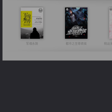
军魂永铸
都市之至尊君侯
桃运
豪门战神：我既王（又名战神归来不败神婿修罗战神）
诸仙天下