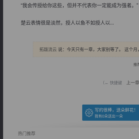
“我会传授给你这些，但并不代表你一定能成为强者。”
楚云表情很是淡然，授人以鱼不如授人以...
逐浪小说
拓跋流云
说：今天只有一章，大家别等了。 这个月
推
上一
（← 快捷键
写的很棒，送朵鲜花！
我有
0
朵送出一朵
热门推荐