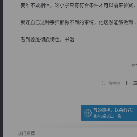
姜维不敢相信，这小子只有符合条件才可以前来参赛，
就连自己这种宗师都做不到的事情，他居然能够做到
看到姜维彻底愣住，书潜...
逐浪小说
推
上一
（← 快捷键
写的很棒，送朵鲜花！
我有
0
朵送出一朵
热门推荐