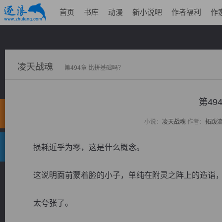
首页
书库
动漫
新小说吧
作者福利
作
凌天战魂
第494章 比拼基础吗？
第49
小说：
凌天战魂
作者：
拓跋
损耗近乎为零，这是什么概念。
这说明面前蒙着脸的小子，单纯在附灵之阵上的造诣，
太夸张了。