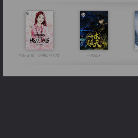
桃运无双：我的极品老婆
一术镇天
佣兵王
心铸天途