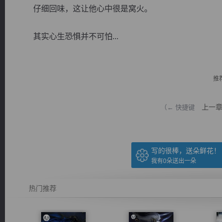
仔细回味，这让他心中很是窝火。
其实心生恐惧并不可怕...
逐浪小说
推
上一
（← 快捷键
写的很棒，送朵鲜花！
我有
0
朵送出一朵
热门推荐