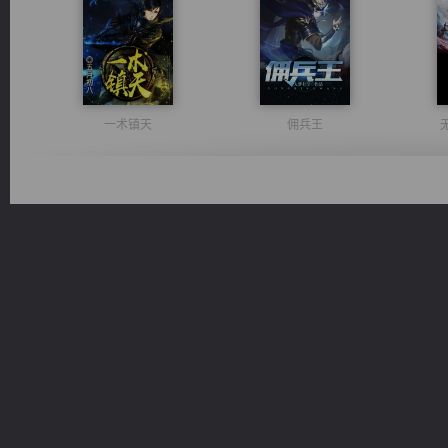
一术镇天
佣兵王
诸仙天下
豪门战神：我既王（又名战神归来不败神婿修罗战神）