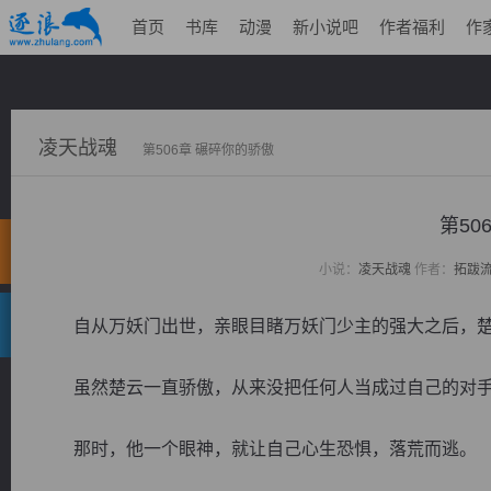
首页
书库
动漫
新小说吧
作者福利
作
凌天战魂
第506章 碾碎你的骄傲
第50
小说：
凌天战魂
作者：
拓跋
自从万妖门出世，亲眼目睹万妖门少主的强大之后，楚
虽然楚云一直骄傲，从来没把任何人当成过自己的对手
那时，他一个眼神，就让自己心生恐惧，落荒而逃。