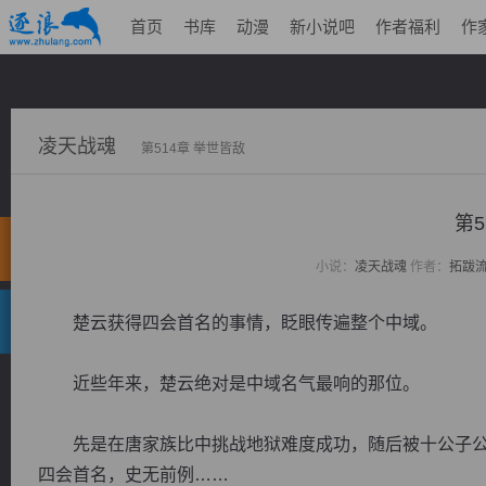
首页
书库
动漫
新小说吧
作者福利
作
凌天战魂
第514章 举世皆敌
第5
小说：
凌天战魂
作者：
拓跋
楚云获得四会首名的事情，眨眼传遍整个中域。
近些年来，楚云绝对是中域名气最响的那位。
先是在唐家族比中挑战地狱难度成功，随后被十公子公
四会首名，史无前例……