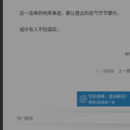
这一连串的响亮事迹，都让楚云的名气节节攀升。
或许有人不知道四...
逐浪小说
推
上一
（← 快捷键
写的很棒，送朵鲜花！
我有
0
朵送出一朵
热门推荐