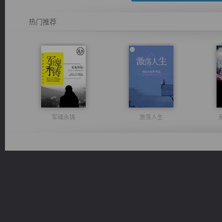
热门推荐
军魂永铸
激荡人生
桃运无双：我的极品老婆
太古神煌