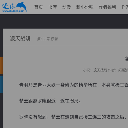
首页
书库
动漫
新小说吧
作者福利
作
凌天战魂
第538章 权衡
小说：
凌天战魂
作者：
拓跋
青羽乃是青羽大妖一身修为的精华所在，本身就极其锋
楚云距离罗晓很近，近在咫尺。
罗晓没有想到，楚云在遭到自己接二连三的攻击之后，