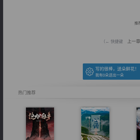
推
上一
（← 快捷键
逐浪小说
写的很棒，送朵鲜花！
我有
0
朵送出一朵
热门推荐