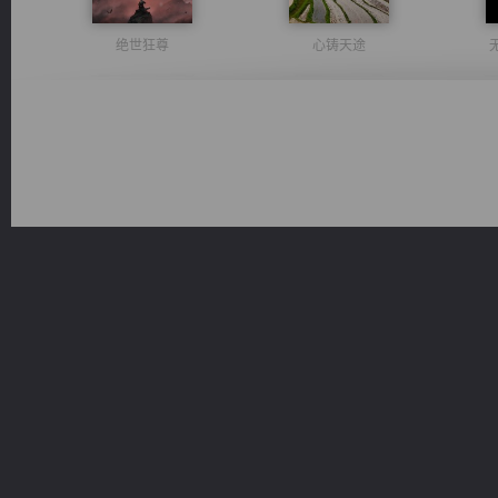
绝世狂尊
心铸天途
都市之至尊君侯
豪门战神：我既王（又名战神归来不败神婿修罗战神）
光明神印
一术镇天