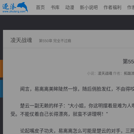
首页
书库
动漫
新小说吧
作者福利
作
凌天战魂
第550章 完全不过瘾
第5
小说：
凌天战魂
作者：
拓跋
闻言，易离离美眸陡然一惊，随后俏脸发红，不由得咬紧
楚云一副无赖的样子：“大小姐，你这明摆着是难为人啊
受。不能仗着自己长得漂亮，就蛮不讲理啊！”
论起嘴皮子功夫，易离离怎么可能是楚云的对手，三两下.