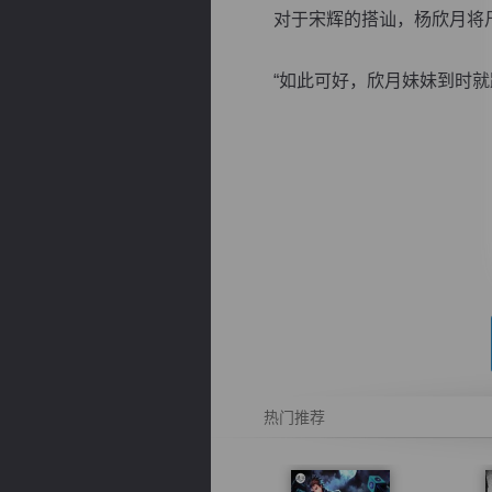
对于宋辉的搭讪，杨欣月将尺
“如此可好，欣月妹妹到时就跟
逐浪小说
热门推荐