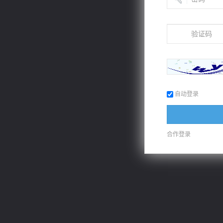
心铸天途
风前欲劝春光住
自动登录
军魂永铸
太古神煌
合作登录