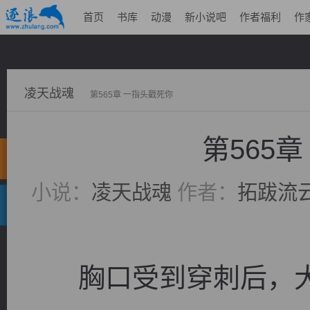
首页
书库
动漫
新小说吧
作者福利
作
凌天战魂
第565章 一指头戳死你
第565
小说：
凌天战魂
作者：
拓跋流
胸口受到穿刺后，大