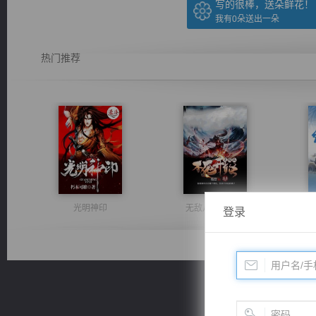
写的很棒，送朵鲜花！
我有
0
朵送出一朵
热门推荐
光明神印
无敌从不死开始
登录