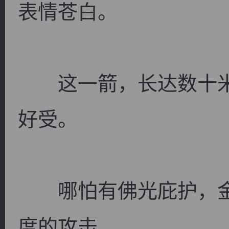
表情苍白。
这一箭，长达数十米
逐浪小说
好受。
哪怕有佛光庇护，金
度的攻击。