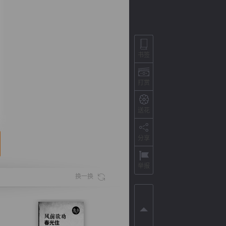
书签
打赏
送花
分享
背
字
宽
滚
举报
换一换