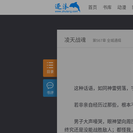
首页
书库
动漫
凌天战魂
第567章 全城通缉
目录
这种话语，如同神雷劈落，
书评
若非亲自经历过那些，根本不
男子大声嚎哭，眼神望向周围，
终究还是没能战胜敌人；都怪我