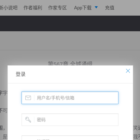
新小说吧
作者福利
作家专区
App下载
充值
逐浪小说
写作助手
第567章 全城通缉
登录
小说：
凌天战魂
作者：
拓跋流云
更新时间：2018-03-27 19:12 字数：3026
字字珠玑。
可能说的出口。
看到跟自己一样的雕像后，不由得双手抱住脑袋，似哭似笑道
，是我指挥无能，我不配大将军这个称呼，是我害死了你们，我不