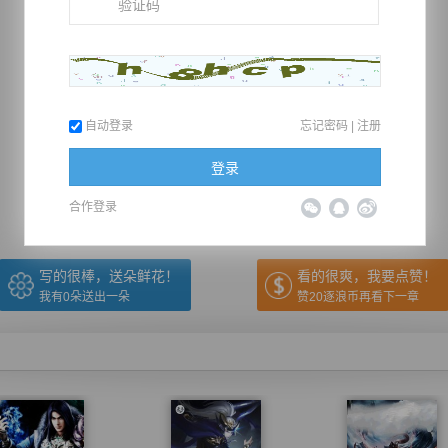
自动登录
忘记密码
|
注册
推荐在手机上阅读本书
登录
上一章
回目录
下一章
（← 快捷键
快捷键→）
合作登录
写的很棒，送朵鲜花！
看的很爽，我要点赞！
我有
0
朵送出一朵
赞20逐浪币再看下一章