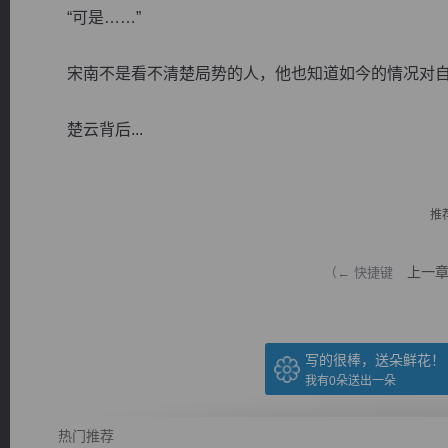
“可是……”
宋南不是看不清楚局势的人，他也知道如今的情况对自
楚云背后...
逐浪小说
推
上一
（← 快捷键
写的很棒，送朵鲜花！
我有
0
朵送出一朵
热门推荐