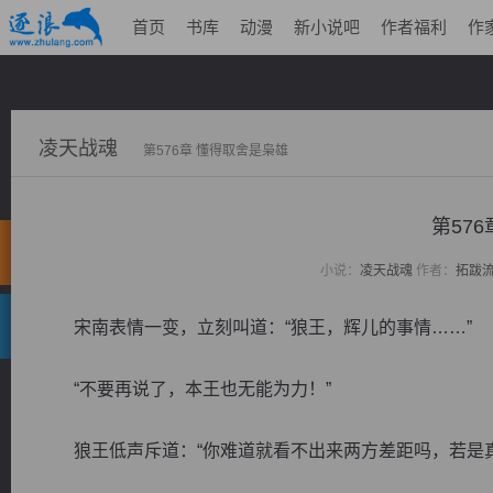
首页
书库
动漫
新小说吧
作者福利
作
凌天战魂
第576章 懂得取舍是枭雄
第57
小说：
凌天战魂
作者：
拓跋
宋南表情一变，立刻叫道：“狼王，辉儿的事情……”
“不要再说了，本王也无能为力！”
狼王低声斥道：“你难道就看不出来两方差距吗，若是真