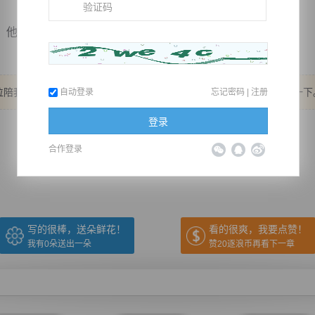
也不知...
陪我到这个时间，五更完毕。 书友群：469470711，没加的可以加一下
自动登录
忘记密码
|
注册
登录
推荐在手机上阅读本书
合作登录
上一章
回目录
下一章
（← 快捷键
快捷键→）
写的很棒，送朵鲜花！
看的很爽，我要点赞！
我有
0
朵送出一朵
赞20逐浪币再看下一章