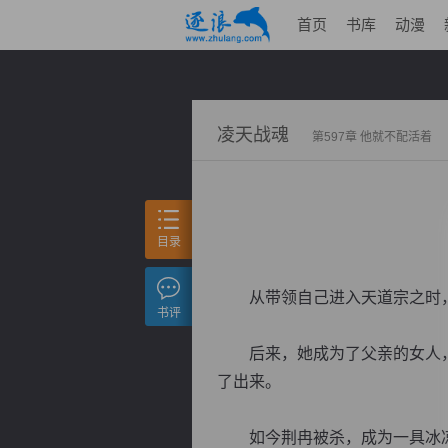
首页
书库
动漫
凌天战魂
第597章 他就不配活着
目录
从带领自己进入天道宗之时，
书评
后来，她成为了父亲的女人，
了出来。
如今荆冉被杀，成为一具冰凉