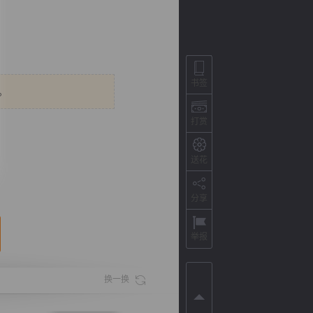
书签
。
打赏
送花
背
字
宽
滚
分享
举报
换一换