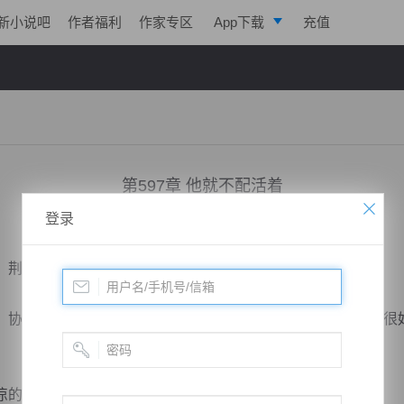
新小说吧
作者福利
作家专区
App下载
充值
逐浪小说
写作助手
第597章 他就不配活着
登录
小说：
凌天战魂
作者：
拓跋流云
更新时间：2018-03-27 19:15 字数：3297
荆冉就处处照顾自己，护着自己。
协助父亲将家族打理的井井有条，在生活上也将父亲照顾的很
的尸体，往日的笑容音貌仍然还在脑海中挥之不去。