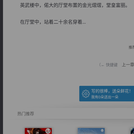
英武楼中，偌大的厅堂布置的金光熠熠，堂皇富丽。
在厅堂中，站着二十余名穿着...
逐浪小说
推
上一
（← 快捷键
写的很棒，送朵鲜花！
我有
0
朵送出一朵
热门推荐