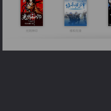
光明神印
维和先锋
风前欲劝春光住
佣兵王