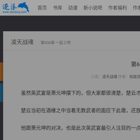
首页
书库
动漫
新小说吧
作者福利
作
凌天战魂
第608章 一起上吧
第6
小说：
凌天战魂
作者：
拓跋
虽然英武宴是萧元坤摆下的，但大家都很清楚，楚云才
楚云当初在酒楼之中当着无数武者的面应下此邀，还放
他跟萧元坤的对决，也是此次英武宴最引人注目的一