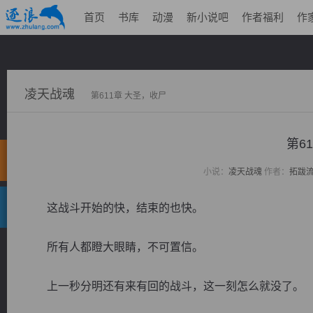
首页
书库
动漫
新小说吧
作者福利
作
凌天战魂
第611章 大圣，收尸
第6
小说：
凌天战魂
作者：
拓跋
这战斗开始的快，结束的也快。
所有人都瞪大眼睛，不可置信。
上一秒分明还有来有回的战斗，这一刻怎么就没了。