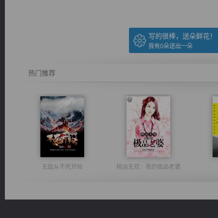
写的很棒，送朵鲜花！
我有
0
朵送出一朵
热门推荐
无敌从不死开始
桃运无双：我的极品老婆