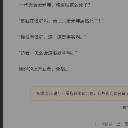
一代天骄萧元坤，难道就这么死了？
“是我在做梦吗，萧……萧元坤居然死了！”
“你没有做梦，这，这是事实啊。”
逐浪小说
“楚云，怎么会这般妖孽啊。”
围观的上万武者，全都...
拓跋流云
说：非常抱歉出现问题，我熬夜到现在写了一
推
上一
（← 快捷键