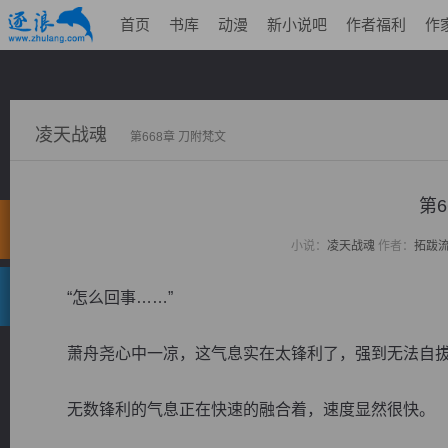
首页
书库
动漫
新小说吧
作者福利
作
凌天战魂
第668章 刀附梵文
第6
小说：
凌天战魂
作者：
拓跋
“怎么回事……”
萧舟尧心中一凉，这气息实在太锋利了，强到无法自
无数锋利的气息正在快速的融合着，速度显然很快。