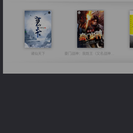
诸仙天下
豪门战神：我既王（又名战神归来不败神婿修罗战神）
光明神印
激荡人生