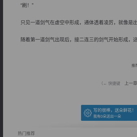
“刷！”
只见一道剑气在虚空中形成，通体透着凌厉，就像是出
随着第一道剑气出现后，接二连三的剑气开始形成，这个
逐浪小说
推
上一
（← 快捷键
写的很棒，送朵鲜花！
我有
0
朵送出一朵
热门推荐