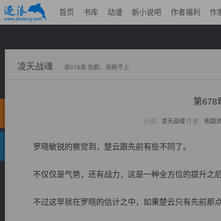
首页
书库
动漫
新小说吧
作者福利
作
凌天战魂
第678章 抱歉，我瞧不上
第67
小说：
凌天战魂
作者：
拓跋
罗晓敏锐的察觉到，楚云跟先前有些不同了。
不仅仅是气势，还有战力，这是一种全方位的提升之后
不过这早就在罗晓的估计之中，如果楚云只有先前那点