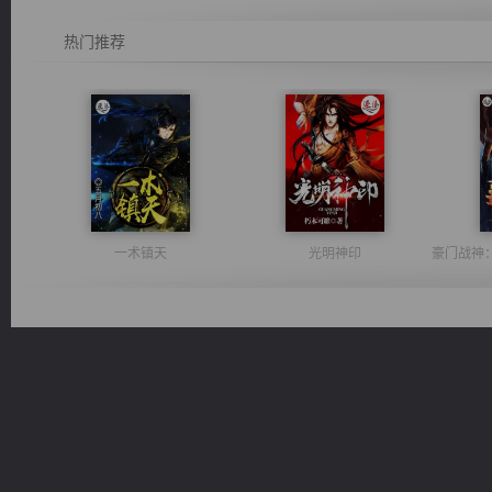
热门推荐
一术镇天
光明神印
佣兵王
维和先锋