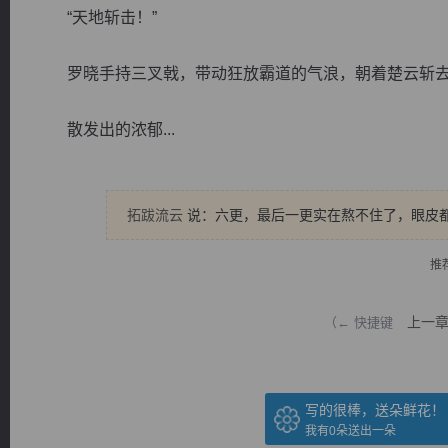
“天地斩击！”
罗晓手持三叉戟，带动狂放霸道的气浪，朝着楚云斩
散发出的浓郁...
逐浪小说
拓跋流云
说：六更，最后一更实在熬不住了，眼皮
推
上一
（← 快捷键
写的很棒，送朵鲜花！
我有
0
朵送出一朵