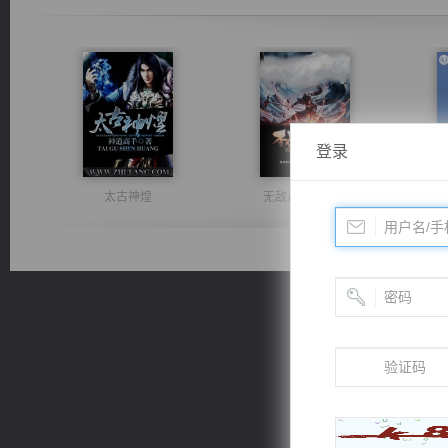
登录
太古神煌
无敌从不死开始
佣兵王
诸仙天下