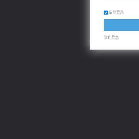
自动登录
绝世狂尊
都市之至尊君侯
桃运
合作登录