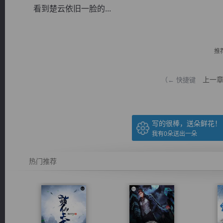
看到楚云依旧一脸的...
推
逐浪小说
上一
（← 快捷键
写的很棒，送朵鲜花！
我有
0
朵送出一朵
热门推荐