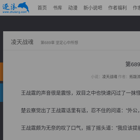
首页
书库
动漫
新小说吧
作者福利
作
凌天战魂
第689章 坚定心中所想
第68
小说：
凌天战魂
作者：
拓跋
王战霆的声音很是震惊，双目之中也快速闪过了一抹怪
楚云察觉出了王战霆话里有话，忍不住的问道：“外公，
王战霆颇为无奈的叹了口气，摇了摇头道：“我应该提前