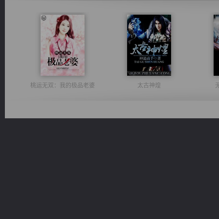
桃运无双：我的极品老婆
太古神煌
绝世狂尊
维和先锋