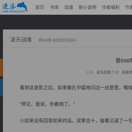
首页
书库
动漫
新小说吧
作者福利
作
凌天战魂
第698章 这是我们的战斗
第69
小说：
凌天战魂
作者：
拓跋
看到这身影之后，如来瞳孔中猛地闪过一丝怒意，喉咙里
“师兄，我说，你着相了。”
小如来没有回答如来的话，双掌合十，接着又道了一