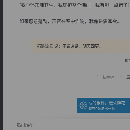
“我心怀东洲苍生，我庇护整个佛门，我有哪一点错了！
如来怒意蓬勃，声音在空中炸响，就像是震耳欲...
逐浪小说
拓跋流云
说：不说废话，明天四更。
推
上一
（← 快捷键
写的很棒，送朵鲜花！
我有
0
朵送出一朵
热门推荐