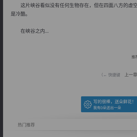
这片峡谷看似没有任何生物存在，但在四面八方的虚空
是冷酷。
在峡谷之内...
逐浪小说
推
上一
（← 快捷键
写的很棒，送朵鲜花！
我有
0
朵送出一朵
热门推荐