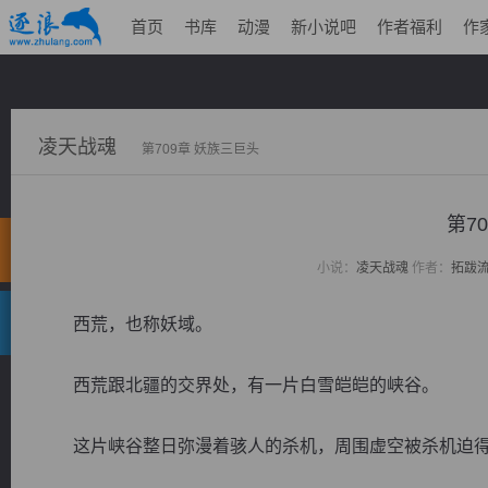
首页
书库
动漫
新小说吧
作者福利
作
凌天战魂
第709章 妖族三巨头
第7
小说：
凌天战魂
作者：
拓跋
西荒，也称妖域。
西荒跟北疆的交界处，有一片白雪皑皑的峡谷。
这片峡谷整日弥漫着骇人的杀机，周围虚空被杀机迫得