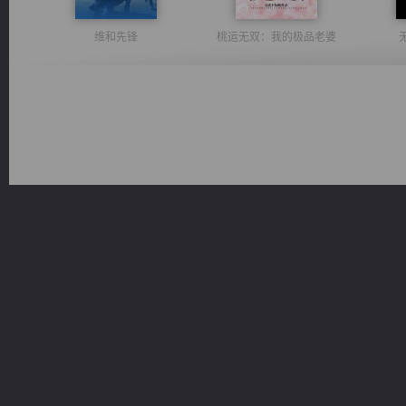
维和先锋
桃运无双：我的极品老婆
军魂永铸
都市之至尊君侯
太古神煌
风前欲劝春光住