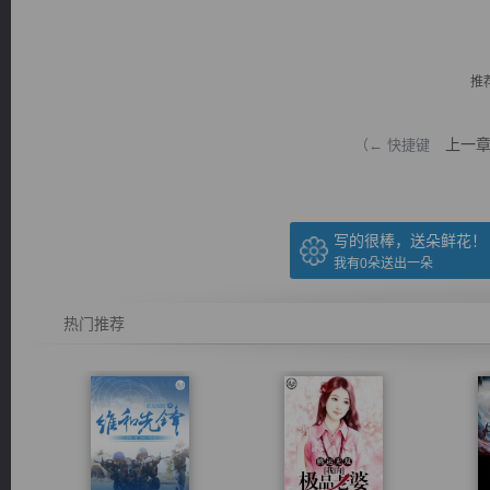
推
上一
（← 快捷键
逐浪小说
写的很棒，送朵鲜花！
我有
0
朵送出一朵
热门推荐