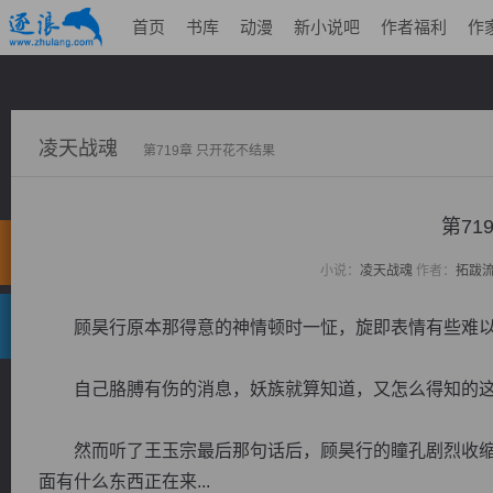
首页
书库
动漫
新小说吧
作者福利
作
凌天战魂
第719章 只开花不结果
第71
小说：
凌天战魂
作者：
拓跋
顾昊行原本那得意的神情顿时一怔，旋即表情有些难以
自己胳膊有伤的消息，妖族就算知道，又怎么得知的这
然而听了王玉宗最后那句话后，顾昊行的瞳孔剧烈收缩
面有什么东西正在来...