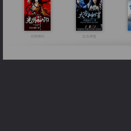
光明神印
太古神煌
激荡人生
风前欲劝春光住