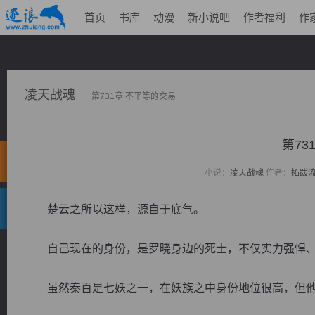
首页
书库
动漫
新小说吧
作者福利
作
凌天战魂
第731章 不平等的交易
第73
小说：
凌天战魂
作者：
拓跋
楚云之所以这样，源自于底气。
自己现在的身份，是罗晓身边的死士，不仅实力强悍、
虽然秦百是七妖之一，在妖族之中身份地位很高，但他