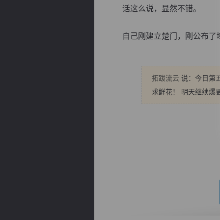
话这么说，显然不错。
自己刚建立楚门，刚公布了域皇
逐浪小说
拓跋流云
说：今日第五
求鲜花！ 明天继续爆