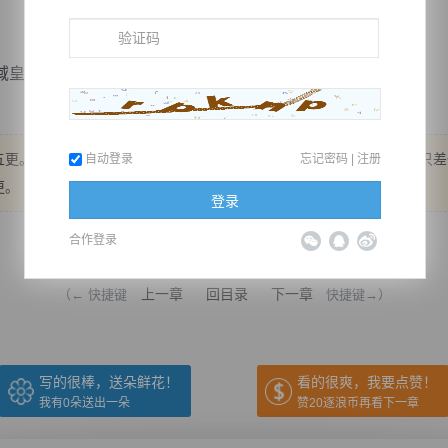
身...
更。 大家催更可以，抱怨几句也没问题，但请别辱骂家人。 还有，只
自动登录
忘记密码
|
注册
更。
登录
推荐在手机上阅读本书
合作登录
上一章
回目录
下一章
（← 快捷键
快捷键→）
写的很棒，送朵鲜花！
看的很爽，我要点赞！
我有
0
朵送出一朵
赞20逐浪币再看下一章