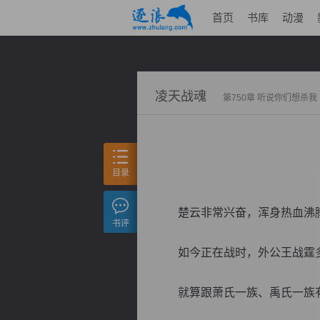
首页
书库
动漫
凌天战魂
第750章 听说你们想杀我
目录
楚云非常兴奋，浑身热血沸腾
书评
如今正在战时，外公王战霆多
就算跟萧氏一族、禹氏一族有