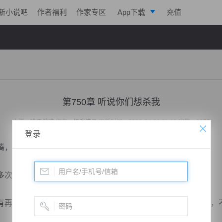
新小说吧
作者福利
作家专区
App下载
充值
逐浪小说
写作助手
第750章 听说你们想杀我
小说：
凌天战魂
作者：
拓跋流云
更新时间：2018-04-21 01:13 字数：3258
登录
，忍不住的想要仰天长啸。
次嘱咐过自己，这段时间里千万不要挑起内战。
再多的仇恨，也先暂且放下，因为他们还能为战争做出贡献，