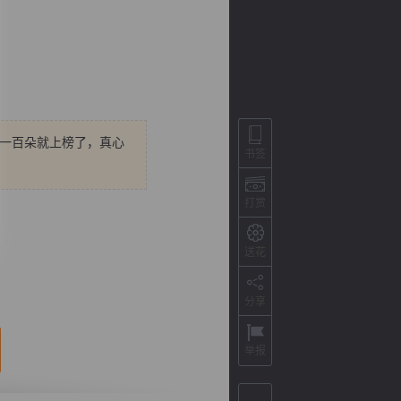
差一百朵就上榜了，真心
书签
打赏
背
字
宽
滚
送花
分享
举报