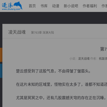
首页
书库
动漫
新小说吧
作者福利
作
凌天战魂
第763章 深渊大陆
第7
小说：
凌天战魂
作者：
拓跋
楚云感受到了这股气息，不由得皱了皱眉头。
在这片未知的区域里，怪物实在太多了，谁都不知道还
尤其是冥冥之中，还有几股震撼天穹的存在正在沉睡，