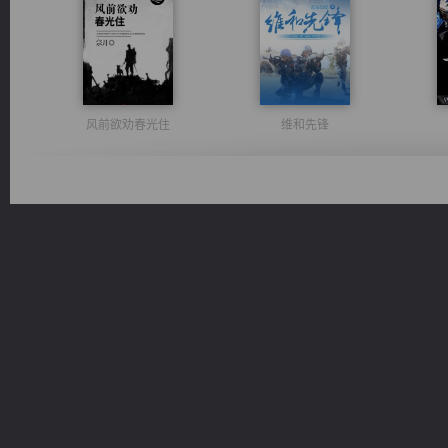
风前欲劝春光住
维和先锋
激荡人生
桃运无双：我的极品老婆