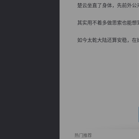
楚云坐直了身体，先前外公来
其实用不着多做思索也能想到
如今太乾大陆还算安稳，在妖族
逐浪小说
热门推荐