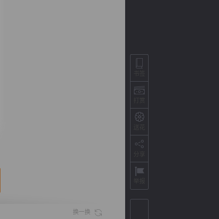
书签
打赏
送花
背
字
宽
滚
分享
举报
换一换