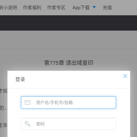
新小说吧
作者福利
作家专区
App下载
充值
逐浪小说
写作助手
第775章 请出域皇印
小说：
凌天战魂
作者：
拓跋流云
更新时间：2018-05-01 00:12 字数：3011
登录
幡然醒悟过来。
的……”
事给忘记了。