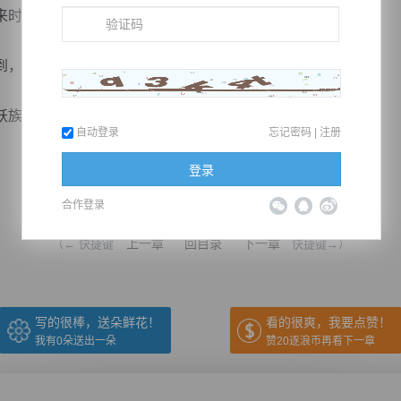
时一副十万火急的样子，想来事情肯定不简单。
，这所谓的急事一定跟妖族有关。
的...
自动登录
忘记密码
|
注册
登录
推荐在手机上阅读本书
合作登录
上一章
回目录
下一章
（← 快捷键
快捷键→）
写的很棒，送朵鲜花！
看的很爽，我要点赞！
我有
0
朵送出一朵
赞20逐浪币再看下一章