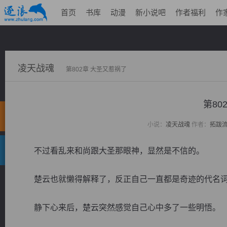
首页
书库
动漫
新小说吧
作者福利
作
凌天战魂
第802章 大圣又惹祸了
第80
小说：
凌天战魂
作者：
拓跋
不过看乱来和尚跟大圣那眼神，显然是不信的。
楚云也就懒得解释了，反正自己一直都是奇迹的代名词
静下心来后，楚云突然感觉自己心中多了一些明悟。