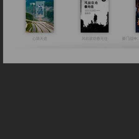
心铸天途
风前欲劝春光住
桃运无双：我的极品老婆
维和先锋