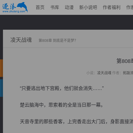
首页
书库
动漫
新小说吧
作者福利
作
凌天战魂
第808章 到底是不是梦？
第80
小说：
凌天战魂
作者：
拓跋
“只要逃出地下宫殿，他们就会消失……”
楚云脑海中，思索着的全是当日那一幕。
天音寺里的那些香客，上完香走出大门后，身影直接消