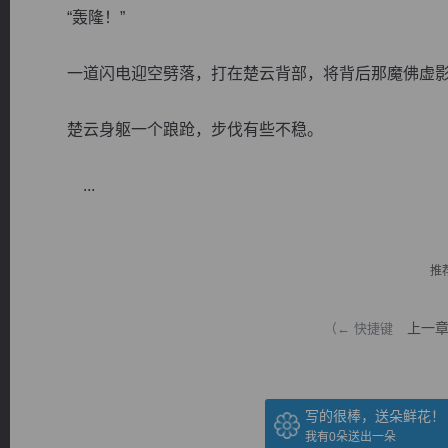
“轰隆！”
一道闪电迎空劈落，打在楚云背部，将背后那魔佛虚影
楚云身躯一个踉跄，步伐有些不稳。
逐浪小说
...
推
上一
（← 快捷键
写的很棒，送朵鲜花！
我有
0
朵送出一朵