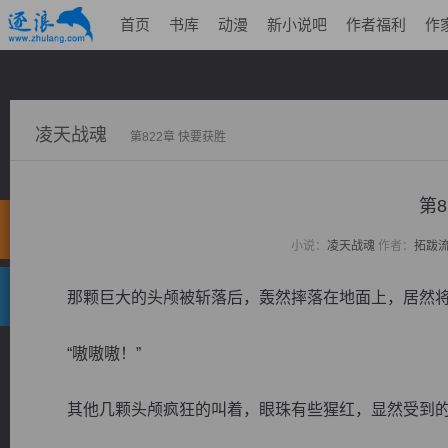
首页
书库
动漫
新小说吧
作者福利
作
凌天战魂
第822章 快要获胜
第8
小说：
凌天战魂
作者：
拓跋
那颗巨大的头颅被斩落后，轰然摔落在地面上，居然将
“嗷嗷嗷！”
其他几颗头颅疯狂的叫着，眼珠有些猩红，显然受到的