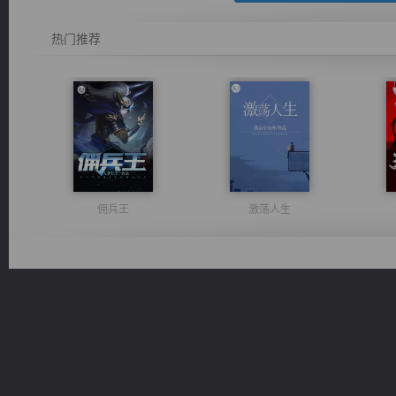
热门推荐
佣兵王
激荡人生
绝世狂尊
风前欲劝春光住